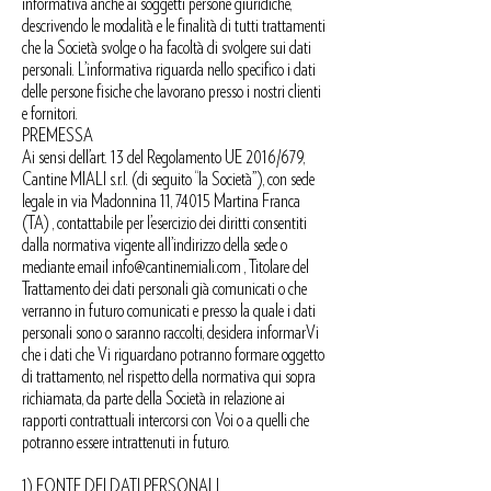
informativa anche ai soggetti persone giuridiche,
descrivendo le modalità e le finalità di tutti trattamenti
che la Società svolge o ha facoltà di svolgere sui dati
personali. L’informativa riguarda nello specifico i dati
delle persone fisiche che lavorano presso i nostri clienti
e fornitori.
PREMESSA
Ai sensi dell’art. 13 del Regolamento UE 2016/679,
Cantine MIALI s.r.l. (di seguito “la Società”), con sede
legale in via Madonnina 11, 74015 Martina Franca
(TA) , contattabile per l’esercizio dei diritti consentiti
dalla normativa vigente all’indirizzo della sede o
mediante email
info@cantinemiali.com
, Titolare del
Trattamento dei dati personali già comunicati o che
verranno in futuro comunicati e presso la quale i dati
personali sono o saranno raccolti, desidera informarVi
che i dati che Vi riguardano potranno formare oggetto
di trattamento, nel rispetto della normativa qui sopra
richiamata, da parte della Società in relazione ai
rapporti contrattuali intercorsi con Voi o a quelli che
potranno essere intrattenuti in futuro.
1) FONTE DEI DATI PERSONALI