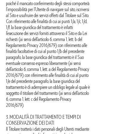
poiché il mancato conferimento degli stessi comporterà
l’impossibilità per l’Utente di navigare sul sito, iscriversi
al Sito e usufruire dei servizi offerti dal Titolare sul Sito.
Con riferimento alle finalità di cui ai punti 1/a, 1/c, 1/d,
1/f, la base giuridica del trattamento è infatti
l’esecuzione dei servizi forniti attraverso il Sito e da Lei
richiesti (ai sensi dell’articolo 6, comma 1, lett. b del
Regolamento Privacy 2016/679); con riferimento alle
finalità facoltative di cui al punto 1/b del precedente
paragrafo, la base giuridica del trattamento è il Suo
eventuale consenso espresso liberamente (ai sensi
dell’articolo 6, comma 1, lett. a del Regolamento Privacy
2016/679); con riferimento alle finalità di cui al punto
1/e del precedente paragrafo, la base giuridica del
trattamento è di adempiere un obbligo legale al quale è
soggetto il titolare del trattamento (ai sensi dell’articolo
6, comma 1, lett. c del Regolamento Privacy
2016/679).
3. MODALITÀ DI TRATTAMENTO E TEMPI DI
CONSERVAZIONE DEI DATI
Il Titolare tratterà i dati personali degli Utenti mediante