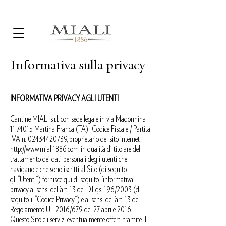
Informativa sulla privacy
INFORMATIVA PRIVACY AGLI UTENTI
Cantine MIALI s.r.l. con sede legale in via Madonnina,
11 74015
Martina Franca (TA) , Codice Fiscale / Partita
IVA n.
02434420739
, proprietario del sito internet
http://www.miali1886.com
, in qualità di titolare del
trattamento dei dati personali degli utenti che
navigano e che sono iscritti al Sito (di seguito,
gli “Utenti”) fornisce qui di seguito l’informativa
privacy ai sensi dell’art. 13 del D.Lgs. 196/2003 (di
seguito, il “Codice Privacy”) e ai sensi dell’art. 13 del
Regolamento UE 2016/679 del 27 aprile 2016.
Questo Sito e i servizi eventualmente offerti tramite il