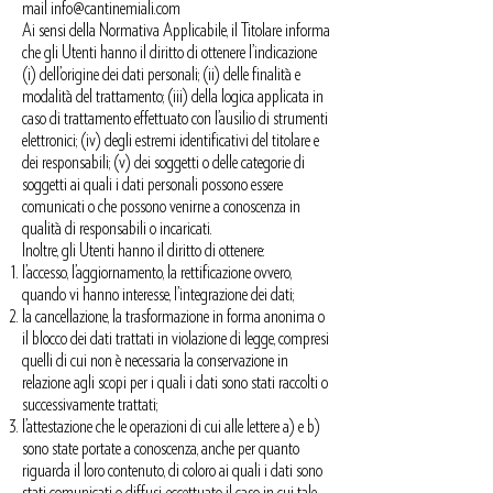
mail
info@cantinemiali.com
Ai sensi della Normativa Applicabile, il Titolare informa
che gli Utenti hanno il diritto di ottenere l’indicazione
(i) dell’origine dei dati personali; (ii) delle finalità e
modalità del trattamento; (iii) della logica applicata in
caso di trattamento effettuato con l’ausilio di strumenti
elettronici; (iv) degli estremi identificativi del titolare e
dei responsabili; (v) dei soggetti o delle categorie di
soggetti ai quali i dati personali possono essere
comunicati o che possono venirne a conoscenza in
qualità di responsabili o incaricati.
Inoltre, gli Utenti hanno il diritto di ottenere:
l’accesso, l’aggiornamento, la rettificazione ovvero,
quando vi hanno interesse, l’integrazione dei dati;
la cancellazione, la trasformazione in forma anonima o
il blocco dei dati trattati in violazione di legge, compresi
quelli di cui non è necessaria la conservazione in
relazione agli scopi per i quali i dati sono stati raccolti o
successivamente trattati;
l’attestazione che le operazioni di cui alle lettere a) e b)
sono state portate a conoscenza, anche per quanto
riguarda il loro contenuto, di coloro ai quali i dati sono
stati comunicati o diffusi, eccettuato il caso in cui tale